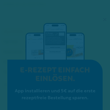
© Bildarchiv der Stadt Hilden
×
Apotheke
Service
Kosmetik
Karriere
E-REZEPT EINFACH
Schon gewusst?
EINLÖSEN.
ZERTIFIZIERUNGEN:
App installieren und 5€ auf die erste
rezeptfreie Bestellung sparen.