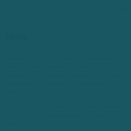
Zum Hauptinhalt springen
1854
Apotheker Friedrich vom Berg aus Lüdenscheid
erwarb die Adler Apotheke 1854 und führte sie sehr
erfolgreich. Als Gemeinderat spielte er im Jahr 1861
eine Rolle bei der Verleihung der Stadtrechte an
Hilden.
Nach 10 Jahren übernahm er die Einhorn-Apotheke
in Hamm. In der Folge wechselten die Inhaber
häufig.