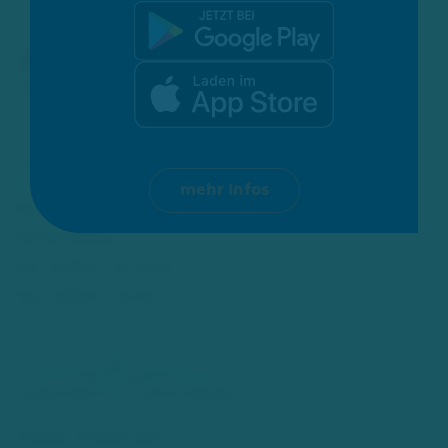
mehr Infos
Mittelstraße 67
40721 Hilden
Tel.: 02103 - 54 20 0
Fax: 02103 - 52 46 1
info[at]adler-apotheke-hilden[dot]de
Walder Straße 280