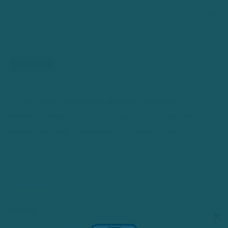
Zum Hauptinhalt springen
2009
Mit der Übernahme der Albatros Apotheke im
Hildener Osten durch Dr. Jürgen und Jutta Schulz
erhielt die Adler Apotheke ihre erste Filiale.
Apotheke
Service
×