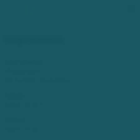
Zum Hauptinhalt springen
Impressum
Adler Apotheke
Mittelstraße 67
40721 Hilden, Deutschland
Telefon:
02103 - 54 20 0
Telefax:
02103 - 52 46 1