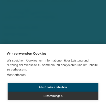
info[at]adler-apotheke-hilden[dot]de
Walder Straße 280
40724 Hilden
Tel.: 02103 - 80 80 9
Fax: 02103 - 80 84 8
Wir verwenden Cookies
info[at]albatros-apotheke[dot]de
Wir speichern Cookies, um Informationen über Leistung und
Nutzung der Webseite zu sammeln, zu analysieren und um Inhalte
Home
Impressum
Datenschutz
Notdienste
zu verbessern.
Mehr erfahren
Kontakt
Alle Cookies erlauben
Einstellungen