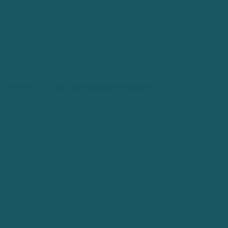
E-Mail:
info@adler-apotheke-hilden.de
Internet:
www.adler-apotheke-hilden.de
RECHTLICHE INFORMATIONEN
Inhaber:
Schulz & Plogmann OHG
Benedict Schulz
Maurice Plogmann
Rechtsform:
Offene Handelsgesellschaft