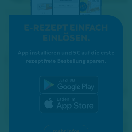
E-REZEPT EINFACH
EINLÖSEN.
App installieren und 5€ auf die erste
rezeptfreie Bestellung sparen.
mehr Infos