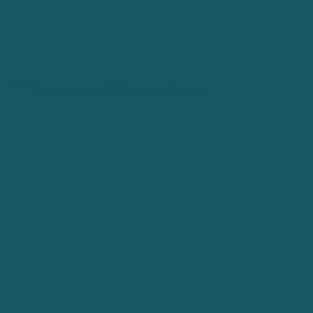
Zum Hauptinhalt springen
Pflegehilfsmittel
Wussten Sie, dass Personen mit Pflegegrad
gesetzlichen Anspruch auf monatliche
Kostenübernahme für bestimmte Pflegehilfsmittel
zum Verbrauch haben? Wir prüfen das für Sie,
stellen den Antrag bei Ihrer Krankenkasse und
übernehmen den lästigen Papierkram.
/service/pflegehilfsmittel/