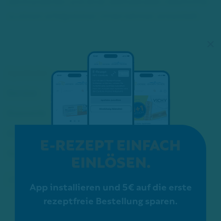
Jahrhunderten und einer wechselvollen Geschichte
zu einem erfolgreichen Unternehmen entwickelt.
×
Apotheke
Service
Kosmetik
Karriere
E-REZEPT EINFACH
Schon gewusst?
EINLÖSEN.
ZERTIFIZIERUNGEN:
App installieren und 5€ auf die erste
rezeptfreie Bestellung sparen.