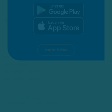
mehr Infos
Mittelstraße 67
40721 Hilden
Tel.: 02103 - 54 20 0
Fax: 02103 - 52 46 1
info[at]adler-apotheke-hilden[dot]de