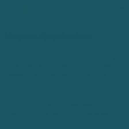
Zum Hauptinhalt springen
Unsere Geschichte
Die Geschichte der Adler Apotheke in Hilden begann
vor über 200 Jahren mit dem bis heute erhaltenen
Gebäude in der Mittelstraße 67 im Herzen der
Hildener Innenstadt.
Was am 23. September 1823 als kleine Apotheke zur
Grundversorgung der etwa 2.200 Hildener
Bürgerinnen und Bürger an einer unbefestigten
Straße begann, hat sich im Laufe von zwei