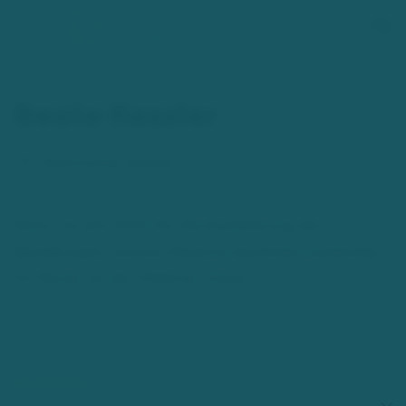
Zum Hauptinhalt springen
Beate Kessler
Nachname:
Kessler
Botin, ist seit 2020 für die Auslieferung der
Bestellungen unserer Albatros Apotheke zuständig.
Ihr Revier ist der Hildener Osten.
Apotheke