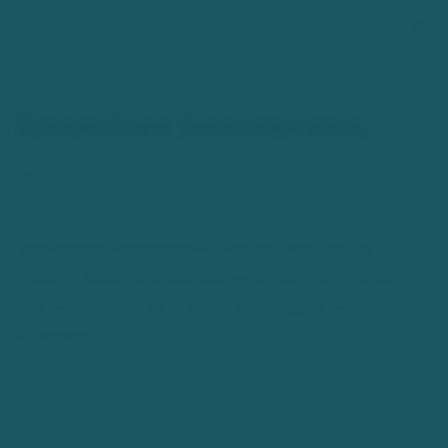
Zum Hauptinhalt springen
Dorothee Sesterhenn
Nachname:
Sesterhenn
approbierte Apothekerin, hat die Filialleitung
unserer Albatros Apotheke inne. Seit 2022 dabei –
und immer mit viel Freude am Umgang mit
Menschen.