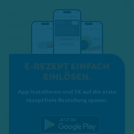
Apotheke
×
Service
Kosmetik
Karriere
Schon gewusst?
E-REZEPT EINFACH
ZERTIFIZIERUNGEN:
EINLÖSEN.
App installieren und 5€ auf die erste
rezeptfreie Bestellung sparen.