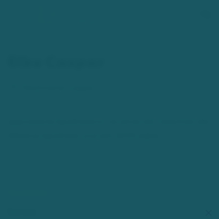
Zum Hauptinhalt springen
Elke Caspar
Nachname:
Caspar
approbierte Apothekerin, ist eines der Gesichter der
Albatros Apotheke und seit 2009 dabei.
Apotheke
Service
×