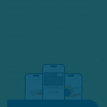
diese Tradition in die Zukunft. Zusammen mit
unserem Team möchten wir Bewährtes erhalten,
Neues wagen und Fortschritt für alle zugänglich
machen – gerade in der digitalen Welt von morgen.
Persönlicher Kontakt, individueller Service und die
Zuwendung zu Ihnen, unseren Kundinnen und
Kunden, ist und bleibt das Wichtigste!
Wir freuen uns darauf.
×
Herzlichst
Benedict Schulz und Maurice Plogmann
Inhaber der Adler Apotheke und Albatros Apotheke
in Hilden