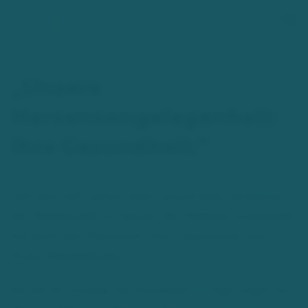
Zum Hauptinhalt springen
„Unsere
Herzensangelegenheit:
Ihre Gesundheit.“
Seit über 200 Jahren steht unsere Adler Apotheke in
der Mittelstraße im Herzen der Hildener Innenstadt.
Sie dient den Menschen, ihrer Gesundheit und
ihrem Wohlbefinden.
Als die 20. Inhaber der Apotheke in Folge tragen wir