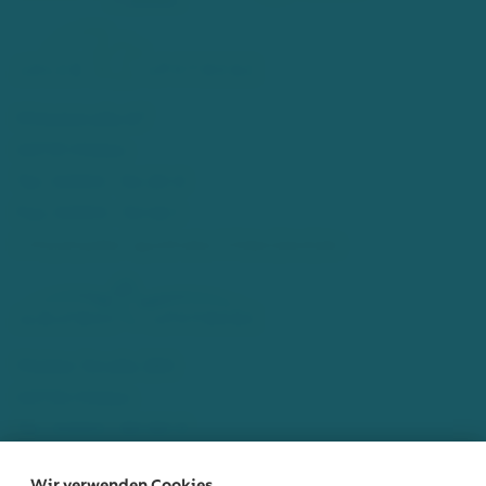
Mittelstraße 67
40721 Hilden
Tel.: 02103 - 54 20 0
Fax: 02103 - 52 46 1
info[at]adler-apotheke-hilden[dot]de
Walder Straße 280
40724 Hilden
Tel.: 02103 - 80 80 9
Fax: 02103 - 80 84 8
Wir verwenden Cookies