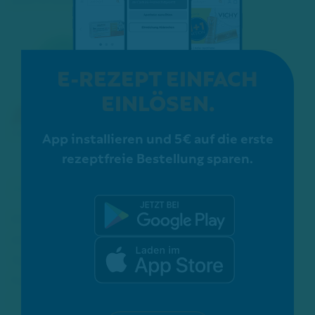
E-REZEPT EINFACH
EINLÖSEN.
App installieren und 5€ auf die erste
rezeptfreie Bestellung sparen.
Mittelstraße 67
40721 Hilden
Tel.: 02103 - 54 20 0
Fax: 02103 - 52 46 1
info[at]adler-apotheke-hilden[dot]de