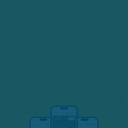
Zum Hauptinhalt springen
No template selected
Apotheke
Service
Kosmetik
×
Karriere
Schon gewusst?
ZERTIFIZIERUNGEN: