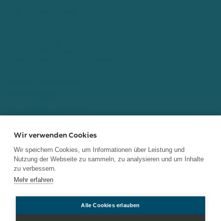
Fax: 02103 - 52 46 1
info[at]adler-apotheke-hilden[dot]de
Walder Straße 280
40724 Hilden
Tel.: 02103 - 80 80 9
Fax: 02103 - 80 84 8
Wir verwenden Cookies
info[at]albatros-apotheke[dot]de
Wir speichern Cookies, um Informationen über Leistung und
Nutzung der Webseite zu sammeln, zu analysieren und um Inhalte
Home
Impressum
Datenschutz
Notdienste
zu verbessern.
Mehr erfahren
Kontakt
Alle Cookies erlauben