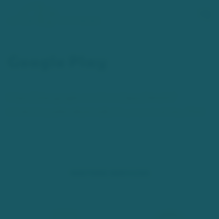
Zum Hauptinhalt springen
Google Play
https://play.google.com/store/apps/details?
id=de.brry.adler.albatros&utm_source=emea_Med
WEITERE SERVICES