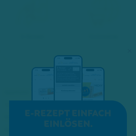
E-Rezept
Onlineshop
×
Apotheke
Service
E-REZEPT EINFACH
Kosmetik
EINLÖSEN.
Karriere