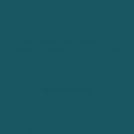
Zum Hauptinhalt springen
Es gibt keine Beiträge in dieser Kategorie. Wenn
Unterkategorien angezeigt werden, können diese
aber Beiträge enthalten.
WEITERE SERVICES