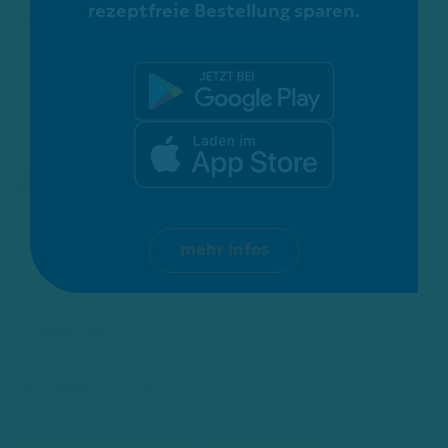
rezeptfreie Bestellung sparen.
ZERTIFIZIERUNGEN:
mehr Infos
Mittelstraße 67
40721 Hilden
Tel.: 02103 - 54 20 0
Fax: 02103 - 52 46 1
info[at]adler-apotheke-hilden[dot]de