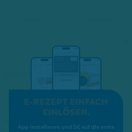
E-Rezept
Onlineshop
×
Apotheke
Service
Kosmetik
E-REZEPT EINFACH
EINLÖSEN.
Karriere
Schon gewusst?
App installieren und 5€ auf die erste