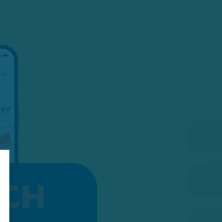
e nach Untersuchung – schon nach 5-30 Minuten.
infach mit. Wir können den Verlauf beurteilen und
Deutscher Apotheker e.V. garantiert zuverlässige
eit und passen die Werte entsprechend an.
ACH