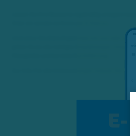
Lassen Sie Ihre Blutwerte regelmäßig und ganz beq
Oder wir senden es Ihnen per E-Mail zu.
Und wenn Sie ältere Ergebnisse von uns oder aus e
geben Ihnen die richtigen Empfehlungen. Unsere ex
Messgeräte und korrekte Durchführung.
Zur Info: Für alle Untersuchungen müssen Sie nicht
E-