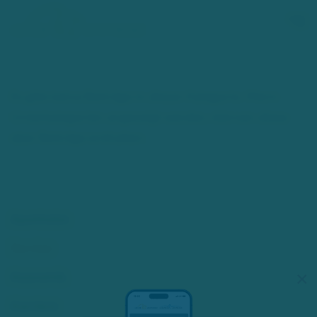
Zum Hauptinhalt springen
Es gibt keine Beiträge in dieser Kategorie. Wenn
Unterkategorien angezeigt werden, können diese
aber Beiträge enthalten.
Apotheke
Service
Kosmetik
×
Karriere