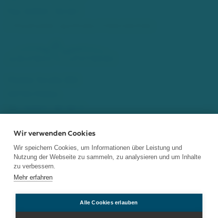
Fax: 02103 - 52 46 1
info[at]adler-apotheke-hilden[dot]de
Walder Straße 280
40724 Hilden
Tel.: 02103 - 80 80 9
Fax: 02103 - 80 84 8
Wir verwenden Cookies
info[at]albatros-apotheke[dot]de
Wir speichern Cookies, um Informationen über Leistung und
Nutzung der Webseite zu sammeln, zu analysieren und um Inhalte
Home
Impressum
Datenschutz
Notdienste
zu verbessern.
Mehr erfahren
Kontakt
Alle Cookies erlauben