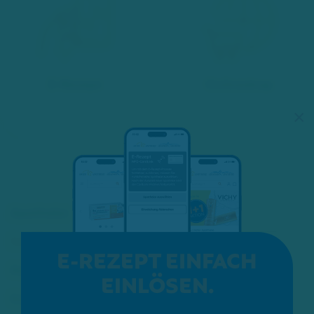
E-Rezept
Onlineshop
×
Apotheke
Service
E-REZEPT EINFACH
Kosmetik
EINLÖSEN.
Karriere