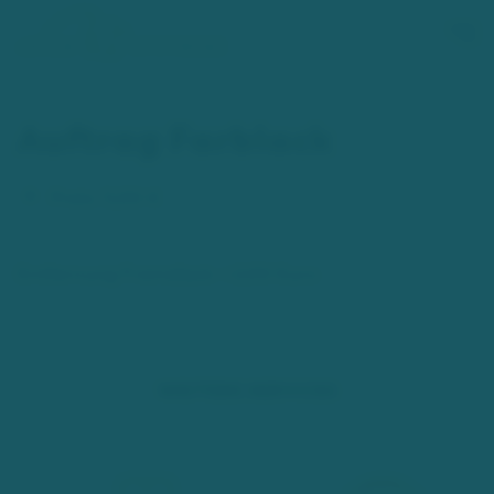
Zum Hauptinhalt springen
Auftrag Farblack
Preis:
5,00 €
Entfernung Fremdlack: +2,00 Euro
WEITERE SERVICES