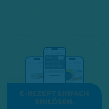
E-Rezept
Onlineshop
×
Apotheke
Service
E-REZEPT EINFACH
EINLÖSEN.
Kosmetik
Karriere