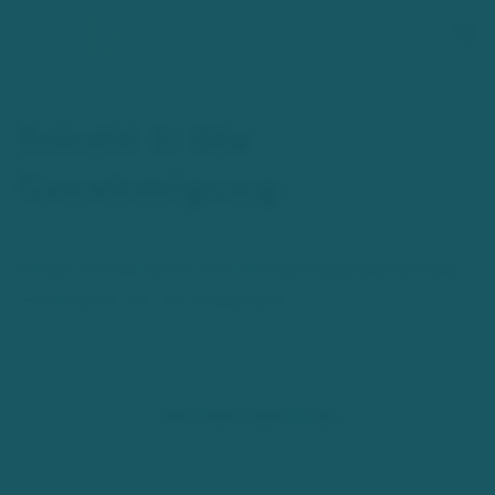
Zum Hauptinhalt springen
Schritt 2: Die
Genehmigung
Ist der Antrag durch Ihre Krankenkasse genehmigt,
informieren wir Sie umgehend.
WEITERE SERVICES