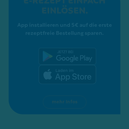
EINLÖSEN.
WEITERE SERVICES
App installieren und 5€ auf die erste
rezeptfreie Bestellung sparen.
E-Rezept
Onlineshop
mehr Infos