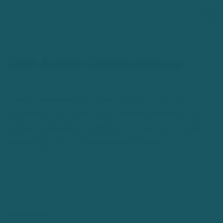
Zum Hauptinhalt springen
Der Adler Onlineshop
Unser Onlineshop ist rund um die Uhr für Sie
erreichbar und macht Ihren Einkauf bequem und
einfach. Außerdem profitieren Sie bei Ihrer ersten
Bestellung von 5 € Willkommensrabatt.
Hier geht’s
los ...
Apotheke