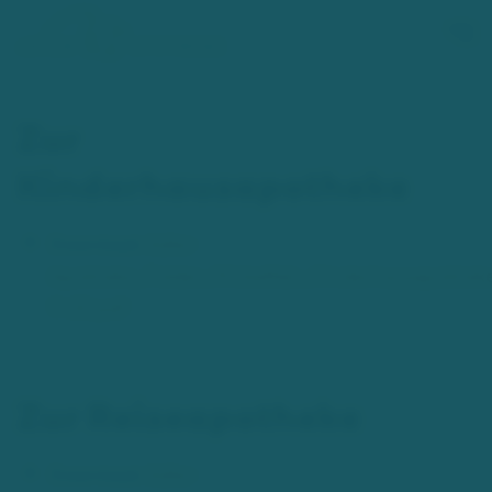
Zum Hauptinhalt springen
Zur
Kinderhausapotheke
Download:
Adler-
Apotheke_Folder_Wickelfalz_Kinderhausapothek
11-20.pdf
Zur Reiseapotheke
Download:
Adler-