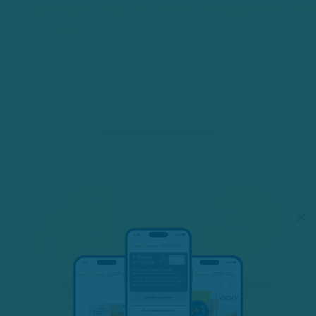
Apotheke_Folder_Wickelfalz_Reiseapotheke_202
11-21.pdf
WEITERE SERVICES
×
E-Rezept
Onlineshop