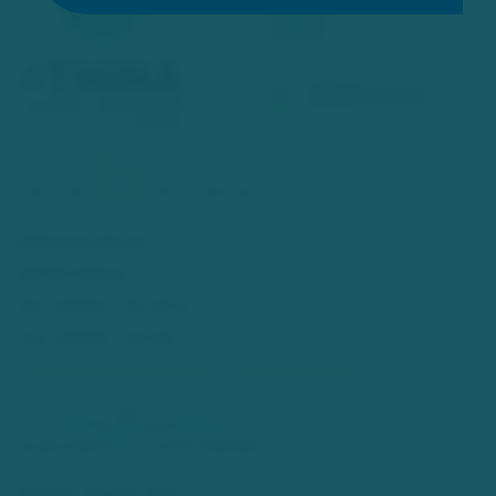
Mittelstraße 67
40721 Hilden
Tel.: 02103 - 54 20 0
Fax: 02103 - 52 46 1
info[at]adler-apotheke-hilden[dot]de
Walder Straße 280